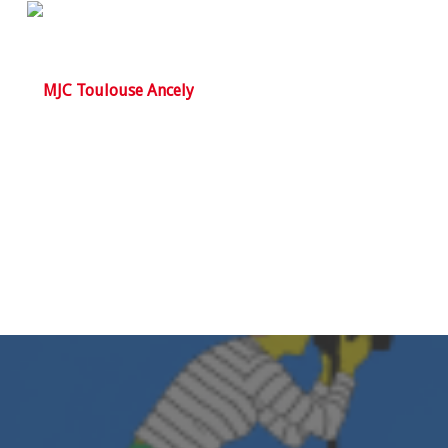
PHOTO
//