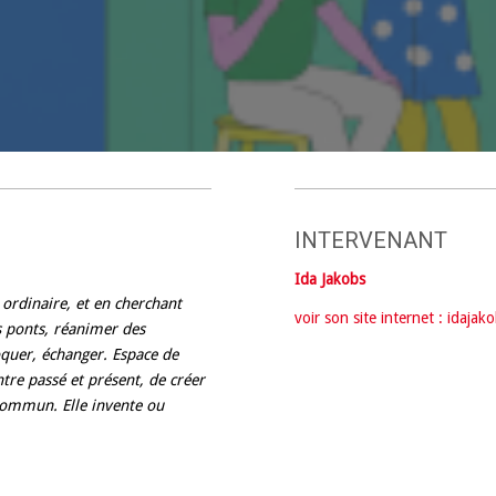
Adultes
INTERVENANT
Ida Jakobs
ordinaire, et en cherchant
voir son site internet : idajako
es ponts, réanimer des
oquer, échanger. Espace de
tre passé et présent, de créer
 commun. Elle invente ou