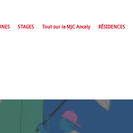
UNES
STAGES
Tout sur la MJC Ancely
RÉSIDENCES