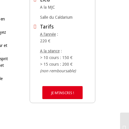
A la MJC
Salle du Caldarium
 en
Tarifs
oyez
A l’année
:
220 €
r et
A la séance
:
a
> 10 cours : 150 €
sprit
> 15 cours : 200 €
 et
(non remboursable)
de
JE M’INSCRIS !