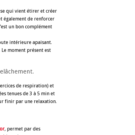
e qui vient étirer et créer
et également de renforcer
. C’est un bon complément
ute intérieure apaisant.
cé. Le moment présent est
 relâchement.
cices de respiration) et
es tenues de 3 à 5 min et
r finir par une relaxation.
ior
, permet par des