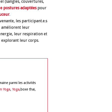
iel (sangles, couvertures,
de postures adaptées
pour
uceur
.
enante, les participant.e.s
, améliorent leur
énergie, leur respiration et
 explorant leur corps.
aine parmi les activités
in Yoga
,
Yoga
,boxe thai,