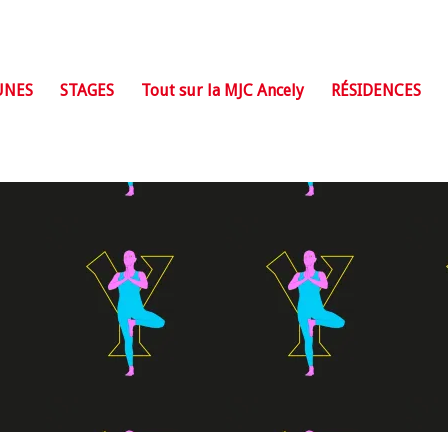
UNES
STAGES
Tout sur la MJC Ancely
RÉSIDENCES