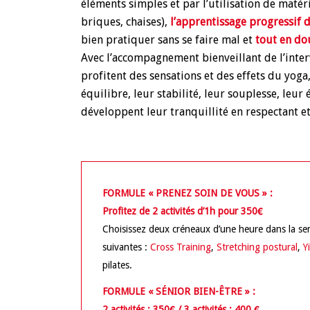
éléments simples et par l’utilisation de matér
briques, chaises),
l’apprentissage progressif 
bien pratiquer sans se faire mal et
tout en do
Avec l’accompagnement bienveillant de l’interv
profitent des sensations et des effets du yoga
équilibre, leur stabilité, leur souplesse, leur 
développent leur tranquillité en respectant et
FORMULE « PRENEZ SOIN DE VOUS » :
Profitez de 2 activités d’1h pour 350€
Choisissez deux créneaux d’une heure dans la sem
suivantes :
Cross Training
,
Stretching postural
,
Y
pilates.
FORMULE « SÉNIOR BIEN-ÊTRE » :
2 activités : 350€ / 3 activités : 400 €