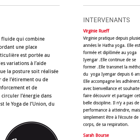
INTERVENANTS
Virginie Rueff
Virginie pratique depuis plusi
t fluide qui combine
années le Hatha yoga. Elle es
ordant une place
formée et diplômée au yoga
ticulière est portée au
Iyengar .Elle continue de se
s variations à l’aide
former .Elle transmet la méth
que la posture soit réalisée
du yoga Iyengar depuis 6 an
r de l’étirement ou de
Elle accompagne les adhérent
enforcement et de
avec bienveillance et souhaite
 circuler l’énergie dans
faire découvrir et partager ce
belle discipline. Il n’y a pas de
st le Yoga de l’Union, du
performance à atteindre, mai
simplement être à l’écoute de
corps, de sa respiration.
Sarah Bourse