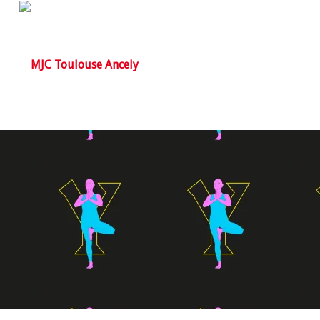
YOGA
//
Détente
Assouplissement
Tonus