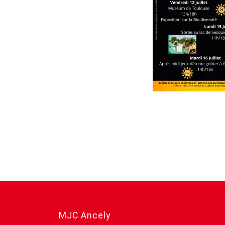
MJC Ancely