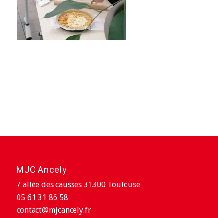
MJC Ancely
7 allée des causses 31300 Toulouse
05 61 31 86 58
contact@mjcancely.fr