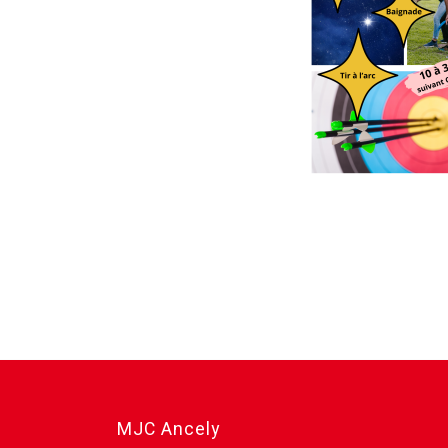
MJC Ancely