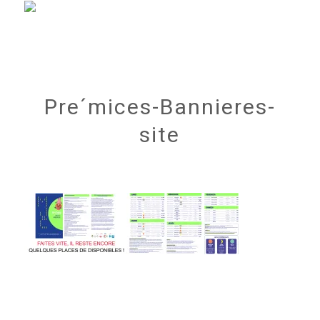
Pre´mices-Bannieres-
site