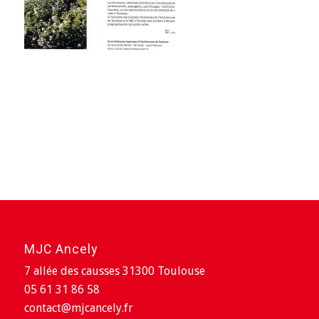
MJC Ancely
7 allée des causses 31300 Toulouse
05 61 31 86 58
contact@mjcancely.fr