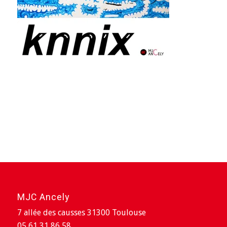
MJC Ancely
7 allée des causses 31300 Toulouse
05 61 31 86 58