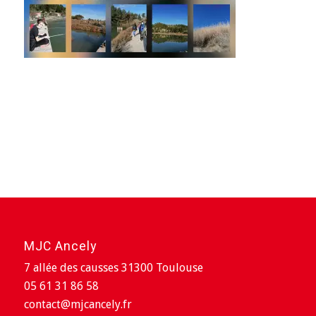
MJC Ancely
7 allée des causses 31300 Toulouse
05 61 31 86 58
contact@mjcancely.fr