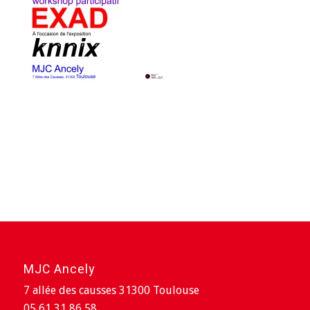
MJC Ancely
7 allée des causses 31300 Toulouse
05 61 31 86 58