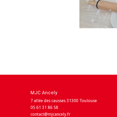
MJC Ancely
7 allée des causses 31300 Toulouse
05 61 31 86 58
contact@mjcancely.fr