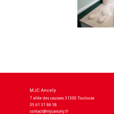
MJC Ancely
7 allée des causses 31300 Toulouse
05 61 31 86 58
contact@mjcancely.fr