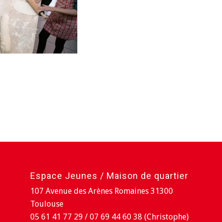
Espace Jeunes / Maison de quartier
107 Avenue des Arènes Romaines 31300
Toulouse
05 61 41 77 29 / 07 69 44 60 38 (Christophe)