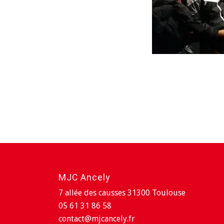
MJC Ancely
7 allée des causses 31300 Toulouse
05 61 31 86 58
contact@mjcancely.fr