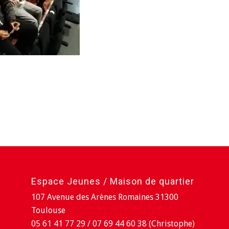
Espace Jeunes / Maison de quartier
107 Avenue des Arènes Romaines 31300
Toulouse
05 61 41 77 29 / 07 69 44 60 38 (Christophe)