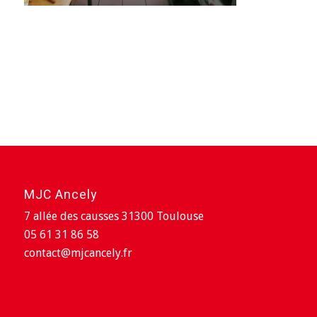
MJC Ancely
7 allée des causses 31300 Toulouse
05 61 31 86 58
contact@mjcancely.fr