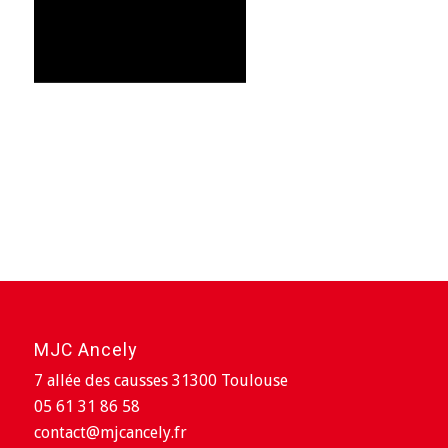
MJC Ancely
7 allée des causses 31300 Toulouse
05 61 31 86 58
contact@mjcancely.fr