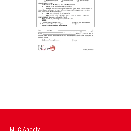
MJC Ancely